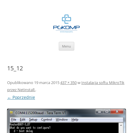
BLOG.PGKOMP.PL
Zbiór wiedzy.
Przejdź
Menu
do
treści
15_12
Opublikowano
19 marca 2015
437 × 350
w
Instalacja softu MikroTik
przez Netinstall.
.
← Poprzednie