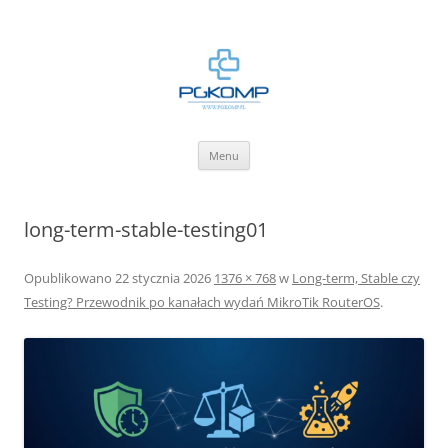
BLOG.PGKOMP.PL
Zbiór wiedzy.
Przejdź
Menu
do
treści
long-term-stable-testing01
Opublikowano
22 stycznia 2026
1376 × 768
w
Long-term, Stable czy
Testing? Przewodnik po kanałach wydań MikroTik RouterOS
.