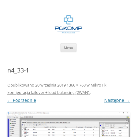
BLOG.PGKOMP.PL
Zbiór wiedzy.
Przejdź
Menu
do
treści
n4_33-1
Opublikowano
20 września 2019
1366 × 768
w
MikroTik
konfiguracja failover + load balancing (2WAN).
.
← Poprzednie
Następne →