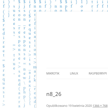
Zbiór wiedzy.
BLOG.PGKOMP.PL
MIKROTIK
LINUX
RASPBERRYPI
n8_26
Opublikowano
19 kwietnia 2020
1366 × 768