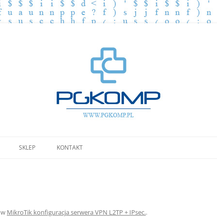
Przejdź
do
SKLEP
KONTAKT
treści
w
MikroTik konfiguracja serwera VPN L2TP + IPsec.
.