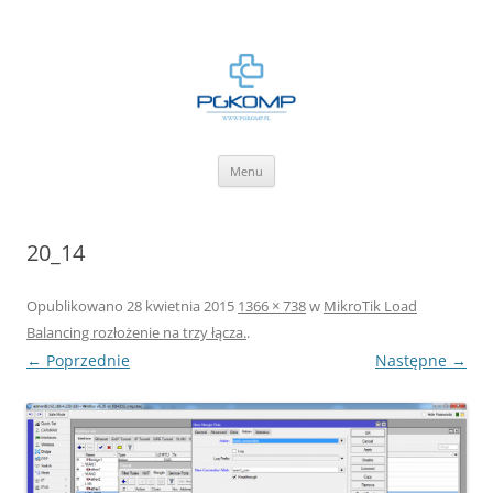
BLOG.PGKOMP.PL
Zbiór wiedzy.
Przejdź
Menu
do
treści
20_14
Opublikowano
28 kwietnia 2015
1366 × 738
w
MikroTik Load
Balancing rozłożenie na trzy łącza.
.
← Poprzednie
Następne →