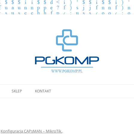
Przejdź
do
SKLEP
KONTAKT
treści
w
Konfiguracja CAPsMAN – MikroTik.
.