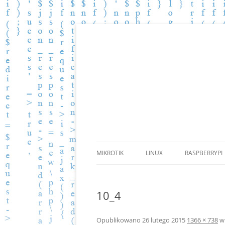
Zbiór wiedzy.
BLOG.PGKOMP.PL
MIKROTIK
LINUX
RASPBERRYPI
10_4
Opublikowano
26 lutego 2015
1366 × 738