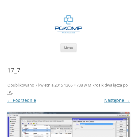
BLOG.PGKOMP.PL
Zbiór wiedzy.
Przejdź
Menu
do
treści
17_7
Opublikowano
7 kwietnia 2015
1366 × 738
w
MikroTik dwa łącza po
IP.
.
← Poprzednie
Następne →