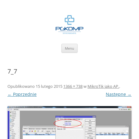
BLOG.PGKOMP.PL
Zbiór wiedzy.
Przejdź
Menu
do
treści
7_7
Opublikowano
15 lutego 2015
1366 × 738
w
MikroTik jako AP.
.
← Poprzednie
Następne →