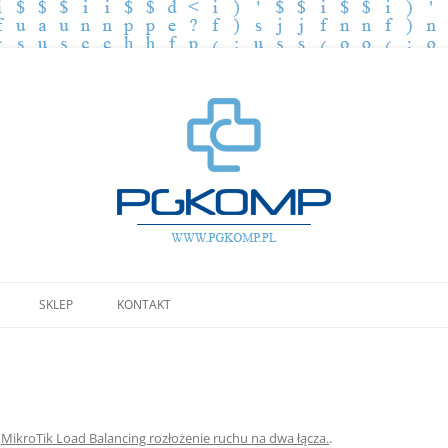
Przejdź
do
SKLEP
KONTAKT
treści
w
MikroTik Load Balancing rozłożenie ruchu na dwa łącza.
.