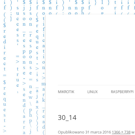
Zbiór wiedzy.
BLOG.PGKOMP.PL
MIKROTIK
LINUX
RASPBERRYPI
30_14
Opublikowano
31 marca 2016
1366 × 738