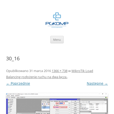
BLOG.PGKOMP.PL
Zbiór wiedzy.
Przejdź
Menu
do
treści
30_16
Opublikowano
31 marca 2016
1366 × 738
w
MikroTik Load
Balancing rozłożenie ruchu na dwa łącza.
.
← Poprzednie
Następne →