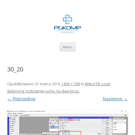
BLOG.PGKOMP.PL
Zbiór wiedzy.
Przejdź
Menu
do
treści
30_20
Opublikowano
31 marca 2016
1366 × 738
w
MikroTik Load
Balancing rozłożenie ruchu na dwa łącza.
.
← Poprzednie
Następne →