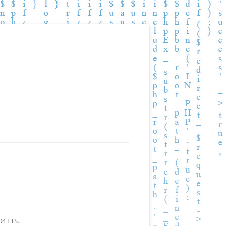
04 LTS.
.