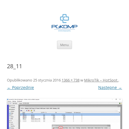
BLOG.PGKOMP.PL
Zbiór wiedzy.
Przejdź
Menu
do
treści
28_11
Opublikowano
25 stycznia 2016
1366 × 738
w
MikroTik – HotSpot.
.
← Poprzednie
Następne →