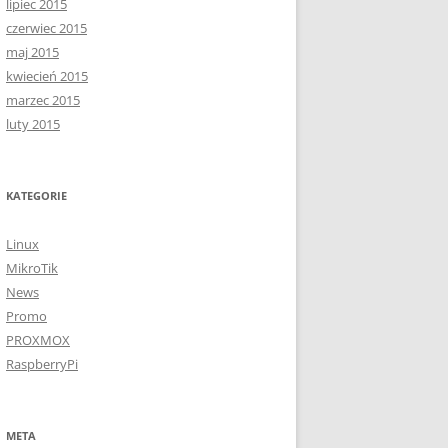
lipiec 2015
czerwiec 2015
maj 2015
kwiecień 2015
marzec 2015
luty 2015
KATEGORIE
Linux
MikroTik
News
Promo
PROXMOX
RaspberryPi
META