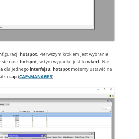
nfiguracji
hotspot
. Pierwszym krokiem jest wybranie
 się nasz
hotspot
, w tym wypadku jest to
wlan1
. Nie
ta
dla jednego
interfejsu
,
hotspot
możemy ustawić na
kilka
cap
(
CAPsMANAGER
).