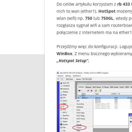
Do celów artykułu korzystam z
rb 433
k
nich to wan (ether1).
HotSpot
możemy 
wlan (wifi) np.
750
lub
750GL
, wtedy p
rozgłasza sygnał wifi a sam routerboa
połączenie z internetem ma na ether1
Przejdźmy więc do konfiguracji. Logu
WinBox
. Z menu bocznego wybieram
„Hotspot Setup”.