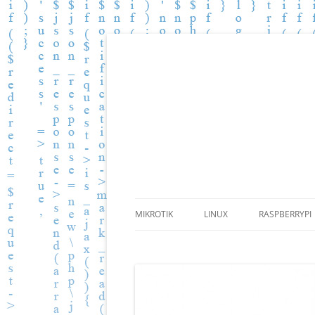
Zbiór wiedzy.
BLOG.PGKOMP.PL
MIKROTIK
LINUX
RASPBERRYPI