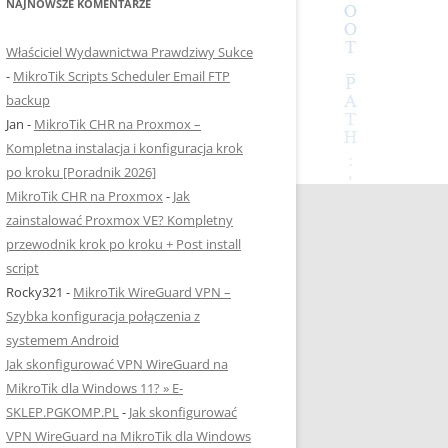
NAJNOWSZE KOMENTARZE
Właściciel Wydawnictwa Prawdziwy Sukce
-
MikroTik Scripts Scheduler Email FTP
backup
Jan
-
MikroTik CHR na Proxmox –
Kompletna instalacja i konfiguracja krok
po kroku [Poradnik 2026]
MikroTik CHR na Proxmox
-
Jak
zainstalować Proxmox VE? Kompletny
przewodnik krok po kroku + Post install
script
Rocky321
-
MikroTik WireGuard VPN –
Szybka konfiguracja połączenia z
systemem Android
Jak skonfigurować VPN WireGuard na
MikroTik dla Windows 11? » E-
SKLEP.PGKOMP.PL
-
Jak skonfigurować
VPN WireGuard na MikroTik dla Windows