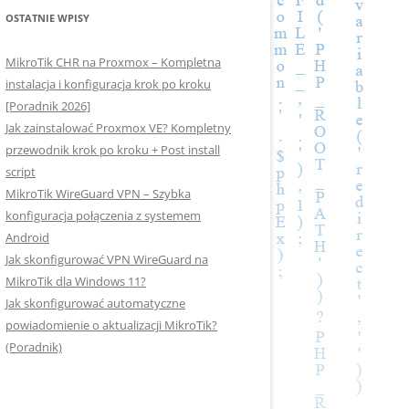
OSTATNIE WPISY
MikroTik CHR na Proxmox – Kompletna
instalacja i konfiguracja krok po kroku
[Poradnik 2026]
Jak zainstalować Proxmox VE? Kompletny
przewodnik krok po kroku + Post install
script
MikroTik WireGuard VPN – Szybka
konfiguracja połączenia z systemem
Android
Jak skonfigurować VPN WireGuard na
MikroTik dla Windows 11?
Jak skonfigurować automatyczne
powiadomienie o aktualizacji MikroTik?
(Poradnik)