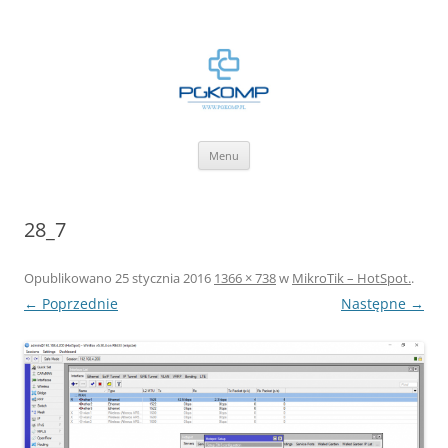
BLOG.PGKOMP.PL
Zbiór wiedzy.
Przejdź
Menu
do
treści
28_7
Opublikowano
25 stycznia 2016
1366 × 738
w
MikroTik – HotSpot.
.
← Poprzednie
Następne →