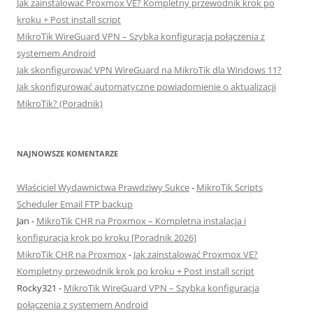
Jak zainstalować Proxmox VE? Kompletny przewodnik krok po
kroku + Post install script
MikroTik WireGuard VPN – Szybka konfiguracja połączenia z
systemem Android
Jak skonfigurować VPN WireGuard na MikroTik dla Windows 11?
Jak skonfigurować automatyczne powiadomienie o aktualizacji
MikroTik? (Poradnik)
NAJNOWSZE KOMENTARZE
Właściciel Wydawnictwa Prawdziwy Sukce
-
MikroTik Scripts
Scheduler Email FTP backup
Jan
-
MikroTik CHR na Proxmox – Kompletna instalacja i
konfiguracja krok po kroku [Poradnik 2026]
MikroTik CHR na Proxmox
-
Jak zainstalować Proxmox VE?
Kompletny przewodnik krok po kroku + Post install script
Rocky321
-
MikroTik WireGuard VPN – Szybka konfiguracja
połączenia z systemem Android