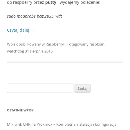
do raspberry przez
putty
i wydajemy polecenie:
sudo modprobe bcm2835_wdt
Czytaj dalej
→
Wpis opublikowany w
RaspberryPi
i otagowany
raspbian
,
watchdog
31 sierpnia 2016
.
Szukaj:
OSTATNIE WPISY
MikroTik CHR na Proxmox – Kompletna instalacja i konfiguracja