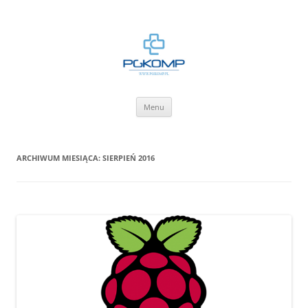
BLOG.PGKOMP.PL
Zbiór wiedzy.
Przejdź
Menu
do
treści
ARCHIWUM MIESIĄCA:
SIERPIEŃ 2016