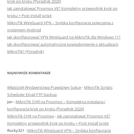
krok po kroku [Poradnik 2026]
Jak zainstalować Proxmox VE? Kompletny przewodnik krok po
kroku + Post install script
MikroTik WireGuard VPN – Szybka konfiguracja połączenia z
systemem Android
Jak skonfigurować VPN WireGuard na MikroTik dla Windows 11?
Jak skonfigurować automatyczne powiadomienie o aktualizacji
MikroTik? (Poradnik)
NAJNOWSZE KOMENTARZE
Właściciel Wydawnictwa Prawdziwy Sukce
-
MikroTik Scripts
Scheduler Email FTP backup
Jan
-
MikroTik CHR na Proxmox – Kompletna instalacja i
konfiguracja krok po kroku [Poradnik 2026]
MikroTik CHR na Proxmox
-
Jak zainstalować Proxmox VE?
Kompletny przewodnik krok po kroku + Post install script
Rocky321
-
MikroTik WireGuard VPN – Szybka konfiguracja