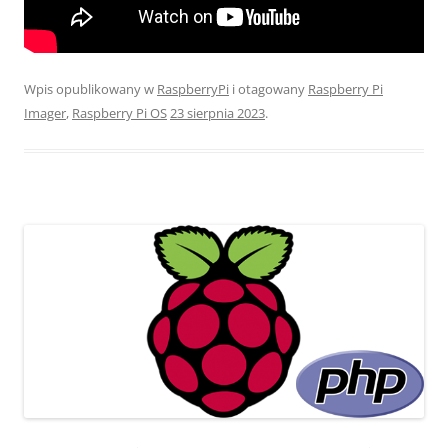
Wpis opublikowany w
RaspberryPi
i otagowany
Raspberry Pi
Imager
,
Raspberry Pi OS
23 sierpnia 2023
.