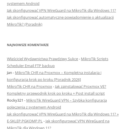
systemem Android
Jak skonfigurować VPN WireGuard na MikroTik dla Windows 11?
Jak skonfigurować automatyczne powiadomienie o aktualizacji
MikroTik? (Poradnik)
NAJNOWSZE KOMENTARZE
Właściciel Wydawnictwa Prawdziwy Sukce
-
MikroTik Scripts
Scheduler Email FTP backup
Jan
-
MikroTik CHR na Proxmox – Kompletna instalacja i
konfiguracja krok po kroku [Poradnik 2026]
MikroTik CHR na Proxmox
-
Jak zainstalować Proxmox VE?
Kompletny przewodnik krok po kroku + Post install script
Rocky321
-
MikroTik WireGuard VPN – Szybka konfiguracja
połączenia z systemem Android
Jak skonfigurować VPN WireGuard na MikroTik dla Windows 11? »
E-SKLEP.PGKOMP.PL
-
Jak skonfigurować VPN WireGuard na
MikroTik dla Windows 11?