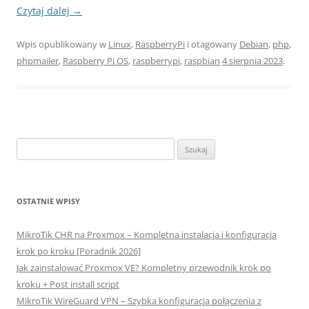
Czytaj dalej
→
Wpis opublikowany w
Linux
,
RaspberryPi
i otagowany
Debian
,
php
,
phpmailer
,
Raspberry Pi OS
,
raspberrypi
,
raspbian
4 sierpnia 2023
.
Szukaj:
OSTATNIE WPISY
MikroTik CHR na Proxmox – Kompletna instalacja i konfiguracja
krok po kroku [Poradnik 2026]
Jak zainstalować Proxmox VE? Kompletny przewodnik krok po
kroku + Post install script
MikroTik WireGuard VPN – Szybka konfiguracja połączenia z