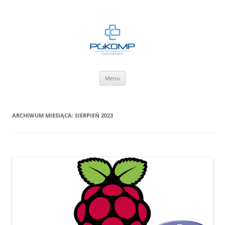
BLOG.PGKOMP.PL
Zbiór wiedzy.
Przejdź
Menu
do
treści
ARCHIWUM MIESIĄCA:
SIERPIEŃ 2023