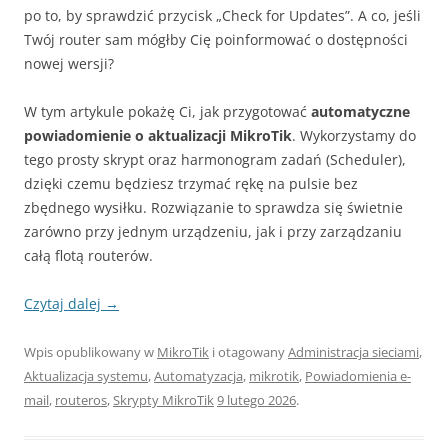
po to, by sprawdzić przycisk „Check for Updates”. A co, jeśli
Twój router sam mógłby Cię poinformować o dostępności
nowej wersji?
W tym artykule pokażę Ci, jak przygotować
automatyczne
powiadomienie o aktualizacji MikroTik
. Wykorzystamy do
tego prosty skrypt oraz harmonogram zadań (Scheduler),
dzięki czemu będziesz trzymać rękę na pulsie bez
zbędnego wysiłku. Rozwiązanie to sprawdza się świetnie
zarówno przy jednym urządzeniu, jak i przy zarządzaniu
całą flotą routerów.
Czytaj dalej
→
Wpis opublikowany w
MikroTik
i otagowany
Administracja sieciami
,
Aktualizacja systemu
,
Automatyzacja
,
mikrotik
,
Powiadomienia e-
mail
,
routeros
,
Skrypty MikroTik
9 lutego 2026
.