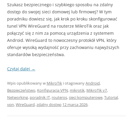
Szukasz bezpiecznego i szybkiego sposobu na zdalny
dostęp do swojej sieci domowej lub firmowej? W tym
poradniku dowiesz się, jak krok po kroku skonfigurować
tunel VPN WireGuard na routerze MikroTik oraz jak
połączyć się z nim za pomocą urządzenia z systemem
Android. WireGuard to nowoczesny protokół VPN, który
oferuje wysoką wydajność przy zachowaniu najwyższych
standardów bezpieczeństwa.
Czytaj dalej
→
Wpis opublikowany w
MikroTik
i otagowany
Android
,
Bezpieczeństwo
,
Konfiguracja VPN
,
mikrotik
,
MikroTik v7
,
Networking
,
poradnik IT
,
routeros
,
sieci komputerowe
,
Tutorial
,
vpn
,
WireGuard
,
zdalny dostęp
12 marca 2026
.