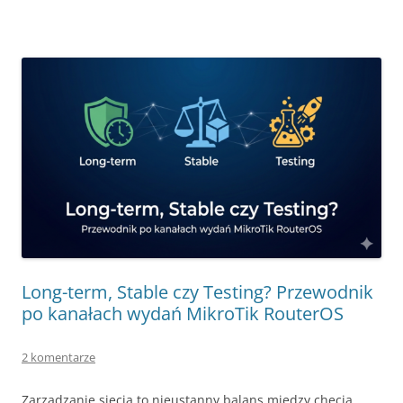
Long-term, Stable czy Testing? Przewodnik
po kanałach wydań MikroTik RouterOS
2 komentarze
Zarządzanie siecią to nieustanny balans między chęcią