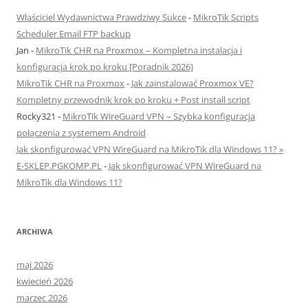
Właściciel Wydawnictwa Prawdziwy Sukce
-
MikroTik Scripts
Scheduler Email FTP backup
Jan
-
MikroTik CHR na Proxmox – Kompletna instalacja i
konfiguracja krok po kroku [Poradnik 2026]
MikroTik CHR na Proxmox
-
Jak zainstalować Proxmox VE?
Kompletny przewodnik krok po kroku + Post install script
Rocky321
-
MikroTik WireGuard VPN – Szybka konfiguracja
połączenia z systemem Android
Jak skonfigurować VPN WireGuard na MikroTik dla Windows 11? »
E-SKLEP.PGKOMP.PL
-
Jak skonfigurować VPN WireGuard na
MikroTik dla Windows 11?
ARCHIWA
maj 2026
kwiecień 2026
marzec 2026