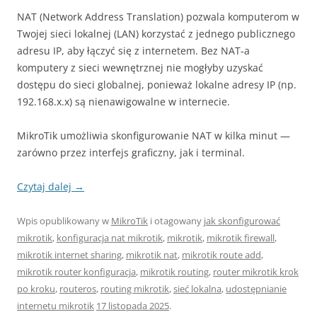
NAT (Network Address Translation) pozwala komputerom w
Twojej sieci lokalnej (LAN) korzystać z jednego publicznego
adresu IP, aby łączyć się z internetem. Bez NAT‑a
komputery z sieci wewnętrznej nie mogłyby uzyskać
dostępu do sieci globalnej, ponieważ lokalne adresy IP (np.
192.168.x.x) są nienawigowalne w internecie.
MikroTik umożliwia skonfigurowanie NAT w kilka minut —
zarówno przez interfejs graficzny, jak i terminal.
Czytaj dalej
→
Wpis opublikowany w
MikroTik
i otagowany
jak skonfigurować
mikrotik
,
konfiguracja nat mikrotik
,
mikrotik
,
mikrotik firewall
,
mikrotik internet sharing
,
mikrotik nat
,
mikrotik route add
,
mikrotik router konfiguracja
,
mikrotik routing
,
router mikrotik krok
po kroku
,
routeros
,
routing mikrotik
,
sieć lokalna
,
udostępnianie
internetu mikrotik
17 listopada 2025
.