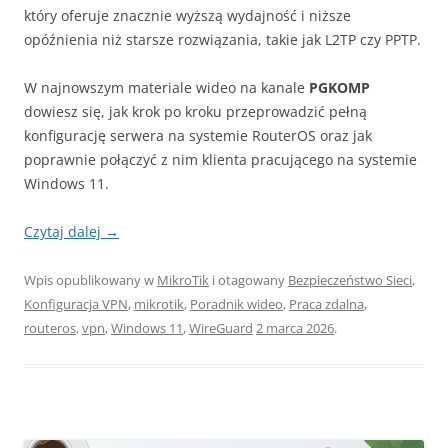
który oferuje znacznie wyższą wydajność i niższe
opóźnienia niż starsze rozwiązania, takie jak L2TP czy PPTP.
W najnowszym materiale wideo na kanale
PGKOMP
dowiesz się, jak krok po kroku przeprowadzić pełną
konfigurację serwera na systemie RouterOS oraz jak
poprawnie połączyć z nim klienta pracującego na systemie
Windows 11.
Czytaj dalej
→
Wpis opublikowany w
MikroTik
i otagowany
Bezpieczeństwo Sieci
,
Konfiguracja VPN
,
mikrotik
,
Poradnik wideo
,
Praca zdalna
,
routeros
,
vpn
,
Windows 11
,
WireGuard
2 marca 2026
.