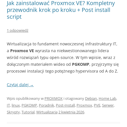
Jak zainstalować Proxmox VE? Kompletny
przewodnik krok po kroku + Post install
script
1 odpowiedź
Wirtualizacja to fundament nowoczesnej infrastruktury IT,
a
Proxmox VE
wyrasta na niekwestionowanego lidera
wśród rozwiązań typu open-source. W tym wpisie, wraz z
dołączonym materiałem wideo od
PGKOMP
, przyjrzymy się
procesowi instalacji tego potężnego hypervisora od A do Z.
Czytaj dalej
→
Wpis opublikowany w
PROXMOX
i otagowany
Debian
,
Home Lab
,
IT
,
linux
,
PGKOMP
,
Poradnik
,
Post-Install
,
Proxmox
,
PVE
,
Serwer
,
Skrypty
,
Tutorial
,
Wirtualizacja
2 kwietnia 2026
.