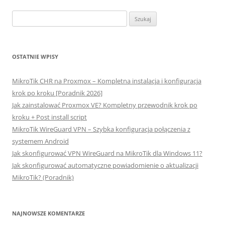
wpisu
Szukaj:
OSTATNIE WPISY
MikroTik CHR na Proxmox – Kompletna instalacja i konfiguracja
krok po kroku [Poradnik 2026]
Jak zainstalować Proxmox VE? Kompletny przewodnik krok po
kroku + Post install script
MikroTik WireGuard VPN – Szybka konfiguracja połączenia z
systemem Android
Jak skonfigurować VPN WireGuard na MikroTik dla Windows 11?
Jak skonfigurować automatyczne powiadomienie o aktualizacji
MikroTik? (Poradnik)
NAJNOWSZE KOMENTARZE