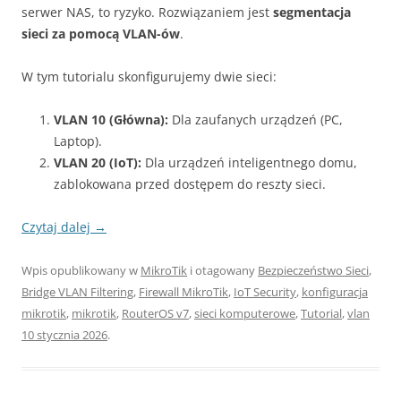
serwer NAS, to ryzyko. Rozwiązaniem jest
segmentacja
sieci za pomocą VLAN-ów
.
W tym tutorialu skonfigurujemy dwie sieci:
VLAN 10 (Główna):
Dla zaufanych urządzeń (PC,
Laptop).
VLAN 20 (IoT):
Dla urządzeń inteligentnego domu,
zablokowana przed dostępem do reszty sieci.
Czytaj dalej
→
Wpis opublikowany w
MikroTik
i otagowany
Bezpieczeństwo Sieci
,
Bridge VLAN Filtering
,
Firewall MikroTik
,
IoT Security
,
konfiguracja
mikrotik
,
mikrotik
,
RouterOS v7
,
sieci komputerowe
,
Tutorial
,
vlan
10 stycznia 2026
.