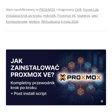
Wpis opublikowany w
PROXMOX
i otagowany
CHR
,
Home Lab
,
Instalacja krok po kroku
,
mikrotik
,
Proxmox VE
,
routeros
,
sieci
komputerowe
,
winbox
,
Wirtualizacja
4 maja 2026
.