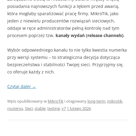
posiadania najnowszych funkcji a lękiem przed awarią,
która mogłaby sparaliżować pracę firmy. MikroTik, jako
jeden z niewielu producentów rozwiązań sieciowych,
oddaje w ręce administratorów pełną kontrolę nad tym
procesem poprzez tzw.
kanały wydań (release channels)
.
Wybór odpowiedniego kanału to nie tylko kwestia numerka
przy wersji systemu – to strategiczna decyzja dotycząca
bezpieczeństwa i stabilności Twojej sieci. Przyjrzyjmy się,
co oferuje każdy z nich.
Czytaj dalej
→
Wpis opublikowany w
MikroTik
i otagowany
long-term
,
mikrotik
,
routeros
,
Sieci
,
stable
,
testing
,
v7
1 lutego 2026
.