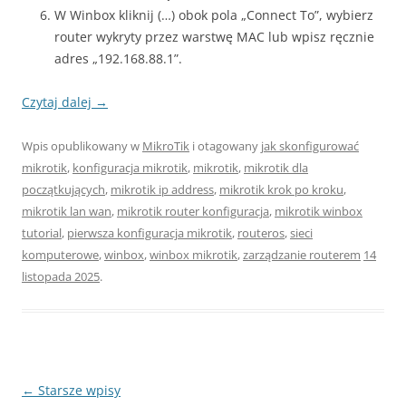
W Winbox kliknij (…) obok pola „Connect To”, wybierz
router wykryty przez warstwę MAC lub wpisz ręcznie
adres „192.168.88.1”.
Czytaj dalej
→
Wpis opublikowany w
MikroTik
i otagowany
jak skonfigurować
mikrotik
,
konfiguracja mikrotik
,
mikrotik
,
mikrotik dla
początkujących
,
mikrotik ip address
,
mikrotik krok po kroku
,
mikrotik lan wan
,
mikrotik router konfiguracja
,
mikrotik winbox
tutorial
,
pierwsza konfiguracja mikrotik
,
routeros
,
sieci
komputerowe
,
winbox
,
winbox mikrotik
,
zarządzanie routerem
14
listopada 2025
.
Nawigacja
←
Starsze wpisy