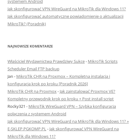
systemem Android
Jak skonfigurować VPN WireGuard na MikroTik dla Windows 11?
Jak skonfigurować automatyczne powiadomienie o aktualizacji
MikroTik? (Poradnik)
NAJNOWSZE KOMENTARZE
Właściciel Wydawnictwa Prawdziwy Sukce
-
MikroTik Scripts
Scheduler Email FTP backup
Jan
-
MikroTik CHR na Proxmox – Kompletna instalacja i
konfiguracja krok po kroku [Poradnik 2026]
MikroTik CHR na Proxmox
-
Jak zainstalować Proxmox VE?
Kompletny przewodnik krok po kroku + Post install script
Rocky321
-
MikroTik WireGuard VPN – Szybka konfiguracja
połączenia z systemem Android
Jak skonfigurować VPN WireGuard na MikroTik dla Windows 11? »
E-SKLEP.PGKOMP.PL
-
Jak skonfigurować VPN WireGuard na
MikroTik dla Windows 11?