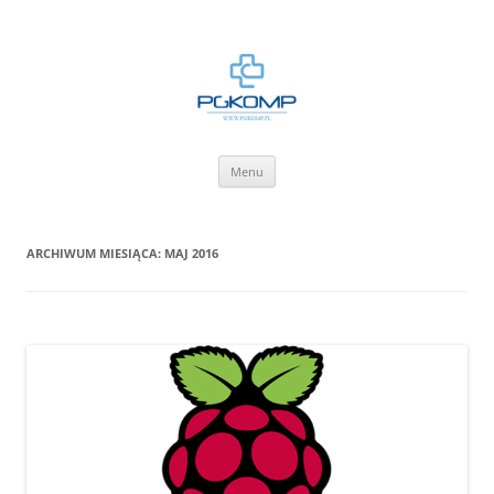
BLOG.PGKOMP.PL
Zbiór wiedzy.
Przejdź
Menu
do
treści
ARCHIWUM MIESIĄCA:
MAJ 2016