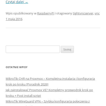
Czytaj dalej
→
Wpis opublikowany w
RaspberryPi
i otagowany
tightvncserver
,
vnc
1 maja 2016
.
Szukaj:
OSTATNIE WPISY
MikroTik CHR na Proxmox – Kompletna instalacja i konfiguracja
krok po kroku [Poradnik 2026]
Jak zainstalować Proxmox VE? Kompletny przewodnik krok po
kroku + Post install script
MikroTik WireGuard VPN – Szybka konfiguracja połączenia z