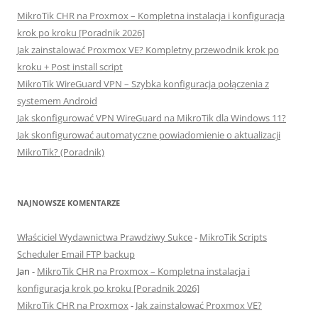
MikroTik CHR na Proxmox – Kompletna instalacja i konfiguracja
krok po kroku [Poradnik 2026]
Jak zainstalować Proxmox VE? Kompletny przewodnik krok po
kroku + Post install script
MikroTik WireGuard VPN – Szybka konfiguracja połączenia z
systemem Android
Jak skonfigurować VPN WireGuard na MikroTik dla Windows 11?
Jak skonfigurować automatyczne powiadomienie o aktualizacji
MikroTik? (Poradnik)
NAJNOWSZE KOMENTARZE
Właściciel Wydawnictwa Prawdziwy Sukce
-
MikroTik Scripts
Scheduler Email FTP backup
Jan
-
MikroTik CHR na Proxmox – Kompletna instalacja i
konfiguracja krok po kroku [Poradnik 2026]
MikroTik CHR na Proxmox
-
Jak zainstalować Proxmox VE?