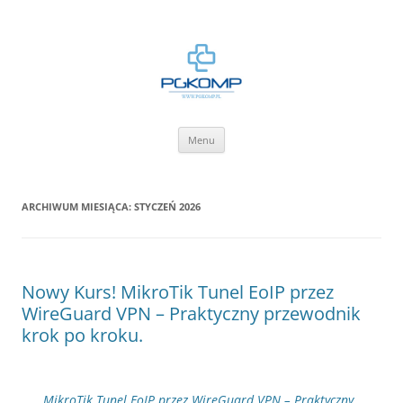
BLOG.PGKOMP.PL
Zbiór wiedzy.
Przejdź
Menu
do
treści
ARCHIWUM MIESIĄCA:
STYCZEŃ 2026
Nowy Kurs! MikroTik Tunel EoIP przez
WireGuard VPN – Praktyczny przewodnik
krok po kroku.
MikroTik Tunel EoIP przez WireGuard VPN – Praktyczny