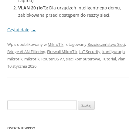
Laptop).
VLAN 20 (IoT):
Dla urządzeń inteligentnego domu,
zablokowana przed dostępem do reszty sieci.
Czytaj dalej
→
Wpis opublikowany w
MikroTik
i otagowany
Bezpieczeństwo Sieci
,
Bridge VLAN Filtering
,
Firewall MikroTik
,
IoT Security
,
konfiguracja
mikrotik
,
mikrotik
,
RouterOS v7
,
sieci komputerowe
,
Tutorial
,
vlan
10 stycznia 2026
.
Szukaj:
OSTATNIE WPISY