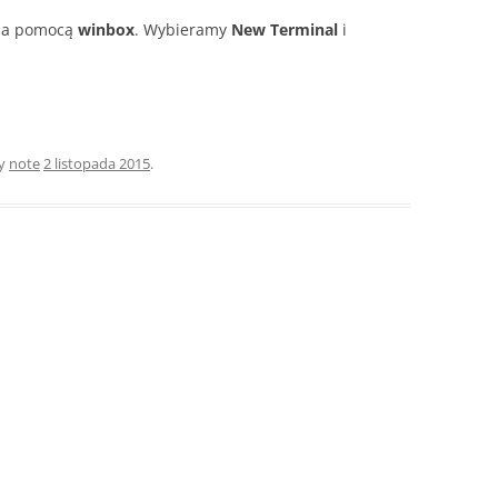
 za pomocą
winbox
. Wybieramy
New Terminal
i
ny
note
2 listopada 2015
.