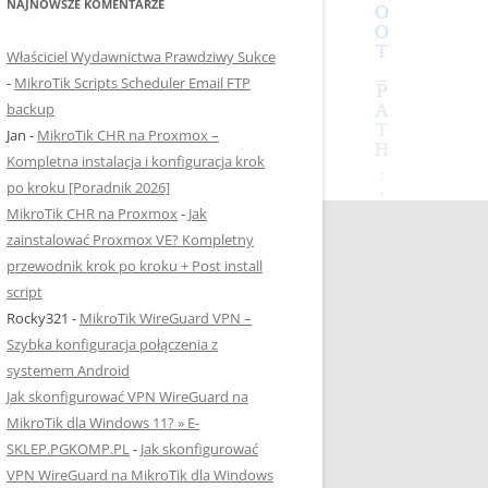
NAJNOWSZE KOMENTARZE
Właściciel Wydawnictwa Prawdziwy Sukce
-
MikroTik Scripts Scheduler Email FTP
backup
Jan
-
MikroTik CHR na Proxmox –
Kompletna instalacja i konfiguracja krok
po kroku [Poradnik 2026]
MikroTik CHR na Proxmox
-
Jak
zainstalować Proxmox VE? Kompletny
przewodnik krok po kroku + Post install
script
Rocky321
-
MikroTik WireGuard VPN –
Szybka konfiguracja połączenia z
systemem Android
Jak skonfigurować VPN WireGuard na
MikroTik dla Windows 11? » E-
SKLEP.PGKOMP.PL
-
Jak skonfigurować
VPN WireGuard na MikroTik dla Windows