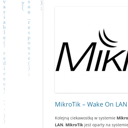
MikroTik – Wake On LAN
Kolejną ciekawostką w systemie
Mikro
LAN
.
MikroTik
jest oparty na systemie