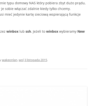
enie typu domowy NAS który pobiera zbyt dużo prądu,
je sobie włączać zdalnie kiedy tylko chcemy.
i mieć jedynie kartę sieciową wspierającą funkcje
rzez
winbox
lub
ssh
. Jeżeli to
winbox
wybieramy
New
ny
wakeonlan
,
wol
3 listopada 2015
.