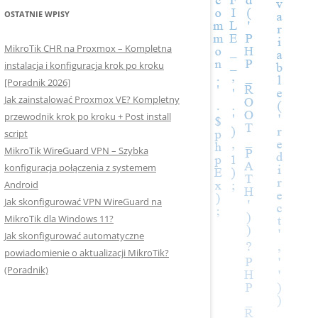
OSTATNIE WPISY
MikroTik CHR na Proxmox – Kompletna
instalacja i konfiguracja krok po kroku
[Poradnik 2026]
Jak zainstalować Proxmox VE? Kompletny
przewodnik krok po kroku + Post install
script
MikroTik WireGuard VPN – Szybka
konfiguracja połączenia z systemem
Android
Jak skonfigurować VPN WireGuard na
MikroTik dla Windows 11?
Jak skonfigurować automatyczne
powiadomienie o aktualizacji MikroTik?
(Poradnik)