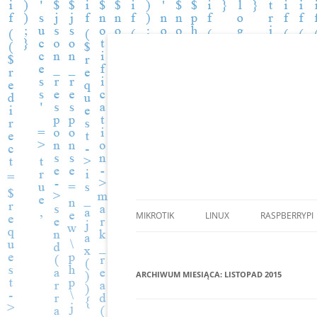
Zbiór wiedzy.
BLOG.PGKOMP.PL
MIKROTIK
LINUX
RASPBERRYPI
ARCHIWUM MIESIĄCA:
LISTOPAD 2015