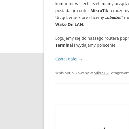
komputer w sieci. Jeżeli mamy urządz
posiadając router
MikroTik
-a możemy 
Urządzenie które chcemy
„obudzić”
mus
Wake On LAN
.
Logujemy się do naszego routera pop
Terminal
i wydajemy polecenie:
Czytaj dalej
→
Wpis opublikowany w
MikroTik
i otagowa