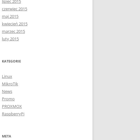
lipiec 2015
czerwiec 2015
maj 2015
kwiecień 2015
marzec 2015
luty 2015
KATEGORIE
Linux
MikroTik
News
Promo
PROXMOX
RaspberryPi
META