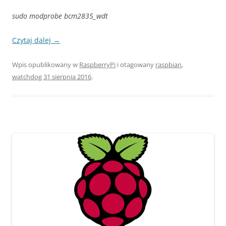
sudo modprobe bcm2835_wdt
Czytaj dalej
→
Wpis opublikowany w
RaspberryPi
i otagowany
raspbian
,
watchdog
31 sierpnia 2016
.