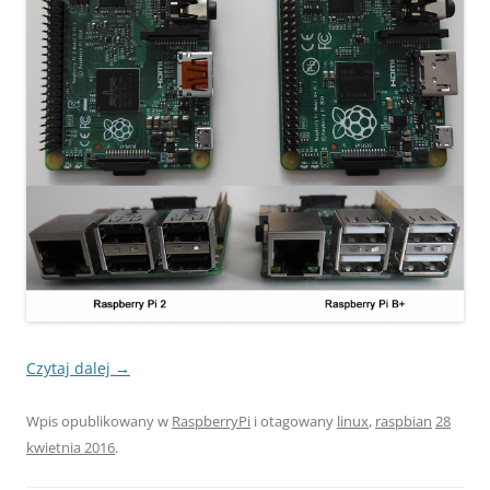
Czytaj dalej
→
Wpis opublikowany w
RaspberryPi
i otagowany
linux
,
raspbian
28
kwietnia 2016
.