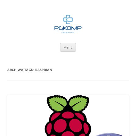
BLOG.PGKOMP.PL
Zbiór wiedzy.
Przejdź
Menu
do
treści
ARCHIWA TAGU:
RASPBIAN