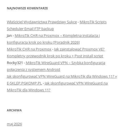
NAJNOWSZE KOMENTARZE
Właściciel Wydawnictwa Prawdziwy Sukce
-
MikroTik Scripts
Scheduler Email FTP backup
Jan
-
MikroTik CHR na Proxmox – Kompletna instalacja i
konfiguracja krok po kroku [Poradnik 2026]
MikroTik CHR na Proxmox
-
Jak zainstalować Proxmox VE?
Kompletny przewodnik krok po kroku + Post install script
Rocky321
-
MikroTik WireGuard VPN – Szybka konfiguracja
połączenia z systemem Android
Jak skonfigurować VPN WireGuard na MikroTik dla Windows 11? »
E-SKLEP.PGKOMP.PL
-
Jak skonfigurować VPN WireGuard na
MikroTik dla Windows 11?
ARCHIWA
maj 2026