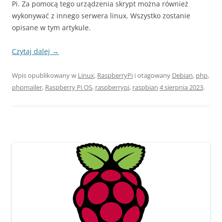
Pi. Za pomocą tego urządzenia skrypt można również
wykonywać z innego serwera linux. Wszystko zostanie
opisane w tym artykule.
Czytaj dalej
→
Wpis opublikowany w
Linux
,
RaspberryPi
i otagowany
Debian
,
php
,
phpmailer
,
Raspberry Pi OS
,
raspberrypi
,
raspbian
4 sierpnia 2023
.