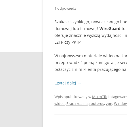
1 odpowiedź
Szukasz szybkiego, nowoczesnego i be
domowej lub firmowej?
WireGuard
to 
oferuje znacznie wyższą wydajność i ni
L2TP czy PPTP.
W najnowszym materiale wideo na ka
przeprowadzić pełną konfigurację se
połączyć z nim klienta pracującego n
Czytaj dalej
→
Wpis opublikowany w
MikroTik
i otagowa
wideo
,
Praca zdalna
,
routeros
,
vpn
,
Window