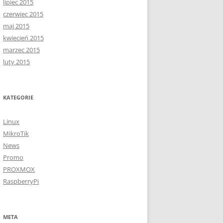
lipiec 2015
czerwiec 2015
maj 2015
kwiecień 2015
marzec 2015
luty 2015
KATEGORIE
Linux
MikroTik
News
Promo
PROXMOX
RaspberryPi
META