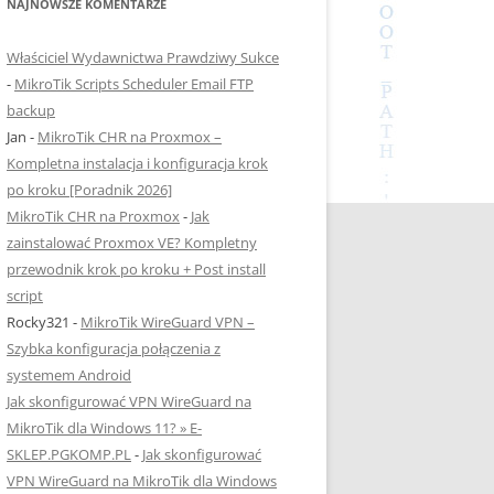
NAJNOWSZE KOMENTARZE
Właściciel Wydawnictwa Prawdziwy Sukce
-
MikroTik Scripts Scheduler Email FTP
backup
Jan
-
MikroTik CHR na Proxmox –
Kompletna instalacja i konfiguracja krok
po kroku [Poradnik 2026]
MikroTik CHR na Proxmox
-
Jak
zainstalować Proxmox VE? Kompletny
przewodnik krok po kroku + Post install
script
Rocky321
-
MikroTik WireGuard VPN –
Szybka konfiguracja połączenia z
systemem Android
Jak skonfigurować VPN WireGuard na
MikroTik dla Windows 11? » E-
SKLEP.PGKOMP.PL
-
Jak skonfigurować
VPN WireGuard na MikroTik dla Windows