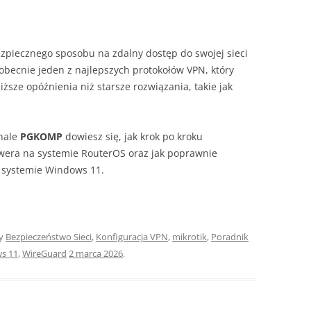
zpiecznego sposobu na zdalny dostęp do swojej sieci
obecnie jeden z najlepszych protokołów VPN, który
ższe opóźnienia niż starsze rozwiązania, takie jak
nale
PGKOMP
dowiesz się, jak krok po kroku
rwera na systemie RouterOS oraz jak poprawnie
a systemie Windows 11.
ny
Bezpieczeństwo Sieci
,
Konfiguracja VPN
,
mikrotik
,
Poradnik
s 11
,
WireGuard
2 marca 2026
.