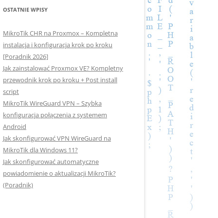
OSTATNIE WPISY
MikroTik CHR na Proxmox – Kompletna
instalacja i konfiguracja krok po kroku
[Poradnik 2026]
Jak zainstalować Proxmox VE? Kompletny
przewodnik krok po kroku + Post install
script
MikroTik WireGuard VPN – Szybka
konfiguracja połączenia z systemem
Android
Jak skonfigurować VPN WireGuard na
MikroTik dla Windows 11?
Jak skonfigurować automatyczne
powiadomienie o aktualizacji MikroTik?
(Poradnik)