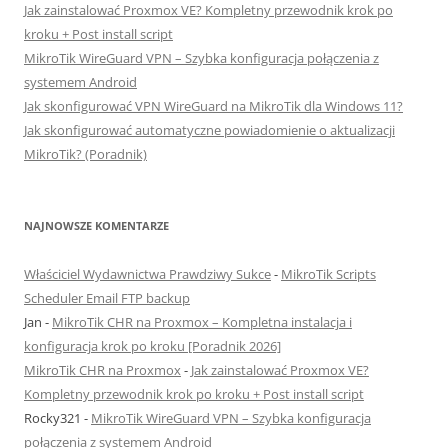
Jak zainstalować Proxmox VE? Kompletny przewodnik krok po
kroku + Post install script
MikroTik WireGuard VPN – Szybka konfiguracja połączenia z
systemem Android
Jak skonfigurować VPN WireGuard na MikroTik dla Windows 11?
Jak skonfigurować automatyczne powiadomienie o aktualizacji
MikroTik? (Poradnik)
NAJNOWSZE KOMENTARZE
Właściciel Wydawnictwa Prawdziwy Sukce
-
MikroTik Scripts
Scheduler Email FTP backup
Jan
-
MikroTik CHR na Proxmox – Kompletna instalacja i
konfiguracja krok po kroku [Poradnik 2026]
MikroTik CHR na Proxmox
-
Jak zainstalować Proxmox VE?
Kompletny przewodnik krok po kroku + Post install script
Rocky321
-
MikroTik WireGuard VPN – Szybka konfiguracja
połączenia z systemem Android