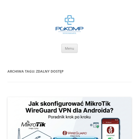
BLOG.PGKOMP.PL
Zbiór wiedzy.
Przejdź
Menu
do
treści
ARCHIWA TAGU:
ZDALNY DOSTĘP