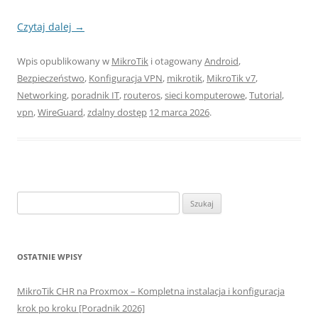
Czytaj dalej
→
Wpis opublikowany w
MikroTik
i otagowany
Android
,
Bezpieczeństwo
,
Konfiguracja VPN
,
mikrotik
,
MikroTik v7
,
Networking
,
poradnik IT
,
routeros
,
sieci komputerowe
,
Tutorial
,
vpn
,
WireGuard
,
zdalny dostęp
12 marca 2026
.
Szukaj:
OSTATNIE WPISY
MikroTik CHR na Proxmox – Kompletna instalacja i konfiguracja
krok po kroku [Poradnik 2026]