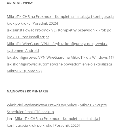
OSTATNIE WPISY
MikroTik CHR na Proxmox – Kompletna instalacja i konfiguracja
krok po kroku [Poradnik 2026]
Jak zainstalować Proxmox VE? Kompletny przewodnik krok po
kroku + Post install script
MikroTik WireGuard VPN – Szybka konfiguracja połączenia z
systemem Android
Jak skonfigurować VPN WireGuard na MikroTik dla Windows 11?
Jak skonfigurować automatyczne powiadomienie o aktualizacji
MikroTik? (Poradnik)
NAJNOWSZE KOMENTARZE
Właściciel Wydawnictwa Prawdziwy Sukce
-
MikroTik Scripts
Scheduler Email FTP backup
Jan
-
MikroTik CHR na Proxmox – Kompletna instalacja i
konfiguracja krok po kroku [Poradnik 2026]