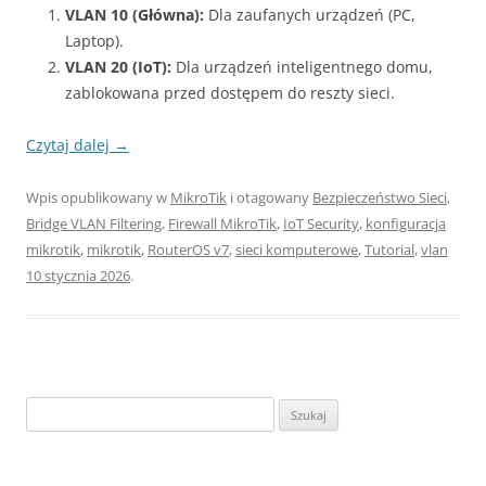
VLAN 10 (Główna):
Dla zaufanych urządzeń (PC,
Laptop).
VLAN 20 (IoT):
Dla urządzeń inteligentnego domu,
zablokowana przed dostępem do reszty sieci.
Czytaj dalej
→
Wpis opublikowany w
MikroTik
i otagowany
Bezpieczeństwo Sieci
,
Bridge VLAN Filtering
,
Firewall MikroTik
,
IoT Security
,
konfiguracja
mikrotik
,
mikrotik
,
RouterOS v7
,
sieci komputerowe
,
Tutorial
,
vlan
10 stycznia 2026
.
Szukaj: