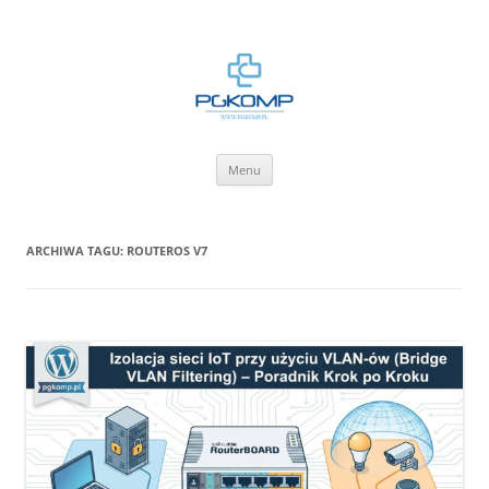
BLOG.PGKOMP.PL
Zbiór wiedzy.
Przejdź
Menu
do
treści
ARCHIWA TAGU:
ROUTEROS V7