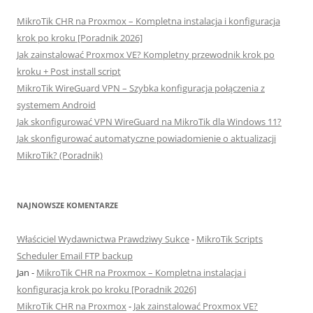
MikroTik CHR na Proxmox – Kompletna instalacja i konfiguracja
krok po kroku [Poradnik 2026]
Jak zainstalować Proxmox VE? Kompletny przewodnik krok po
kroku + Post install script
MikroTik WireGuard VPN – Szybka konfiguracja połączenia z
systemem Android
Jak skonfigurować VPN WireGuard na MikroTik dla Windows 11?
Jak skonfigurować automatyczne powiadomienie o aktualizacji
MikroTik? (Poradnik)
NAJNOWSZE KOMENTARZE
Właściciel Wydawnictwa Prawdziwy Sukce
-
MikroTik Scripts
Scheduler Email FTP backup
Jan
-
MikroTik CHR na Proxmox – Kompletna instalacja i
konfiguracja krok po kroku [Poradnik 2026]
MikroTik CHR na Proxmox
-
Jak zainstalować Proxmox VE?