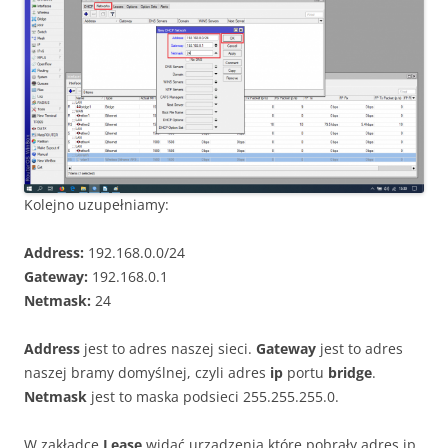
Kolejno uzupełniamy:
Address:
192.168.0.0/24
Gateway:
192.168.0.1
Netmask:
24
Address
jest to adres naszej sieci.
Gateway
jest to adres
naszej bramy domyślnej, czyli adres
ip
portu
bridge
.
Netmask
jest to maska podsieci 255.255.255.0.
W zakładce
Lease
widać urządzenia które pobrały adres ip