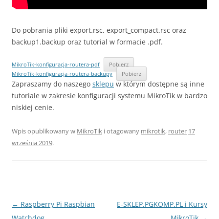
Do pobrania pliki export.rsc, export_compact.rsc oraz
backup1.backup oraz tutorial w formacie .pdf.
MikroTik-konfiguracja-routera-pdf
Pobierz
MikroTik-konfiguracja-routera-backupy
Pobierz
Zapraszamy do naszego
sklepu
w którym dostępne są inne
tutoriale w zakresie konfiguracji systemu MikroTik w bardzo
niskiej cenie.
Wpis opublikowany w
MikroTik
i otagowany
mikrotik
,
router
17
września 2019
.
Nawigacja
←
Raspberry Pi Raspbian
E-SKLEP.PGKOMP.PL i Kursy
wpisu
Watchdog.
MikroTik
→