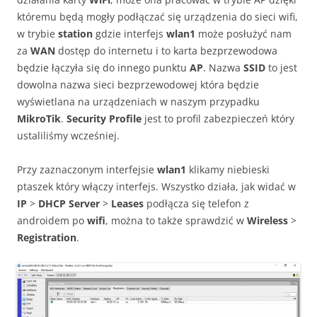
któremu będą mogły podłączać się urządzenia do sieci wifi,
w trybie
station
gdzie interfejs
wlan1
może posłużyć nam
za
WAN
dostęp do internetu i to karta bezprzewodowa
będzie łączyła się do innego punktu
AP
. Nazwa
SSID
to jest
dowolna nazwa sieci bezprzewodowej która będzie
wyświetlana na urządzeniach w naszym przypadku
MikroTik
.
Security Profile
jest to profil zabezpieczeń który
ustaliliśmy wcześniej.
Przy zaznaczonym interfejsie
wlan1
klikamy niebieski
ptaszek który włączy interfejs. Wszystko działa, jak widać w
IP
>
DHCP Server
>
Leases
podłącza się telefon z
androidem po
wifi
, można to także sprawdzić w
Wireless
>
Registration
.