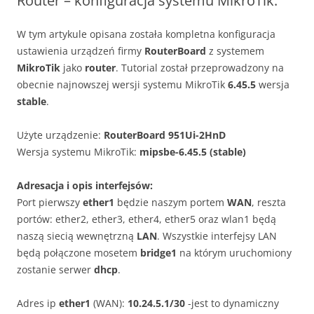
Router – konfiguracja systemu MikroTik.
W tym artykule opisana została kompletna konfiguracja
ustawienia urządzeń firmy
RouterBoard
z systemem
MikroTik
jako
router
. Tutorial został przeprowadzony na
obecnie najnowszej wersji systemu MikroTik
6.45.5
wersja
stable
.
Użyte urządzenie:
RouterBoard 951Ui-2HnD
Wersja systemu MikroTik:
mipsbe-6.45.5 (stable)
Adresacja i opis interfejsów:
Port pierwszy
ether1
będzie naszym portem
WAN
, reszta
portów: ether2, ether3, ether4, ether5 oraz wlan1 będą
naszą siecią wewnętrzną
LAN
. Wszystkie interfejsy LAN
będą połączone mosetem
bridge1
na którym uruchomiony
zostanie serwer
dhcp
.
Adres ip
ether1
(WAN):
10.24.5.1/30
-jest to dynamiczny