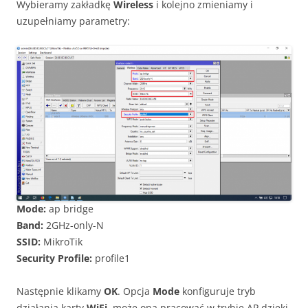
Wybieramy zakładkę
Wireless
i kolejno zmieniamy i
uzupełniamy parametry:
Mode:
ap bridge
Band:
2GHz-only-N
SSID:
MikroTik
Security Profile:
profile1
Następnie klikamy
OK
. Opcja
Mode
konfiguruje tryb
działania karty
WiFi
, może ona pracować w trybie AP dzięki