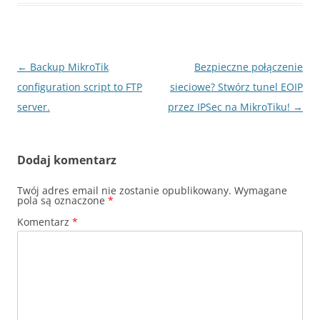
Nawigacja
←
Backup MikroTik
Bezpieczne połączenie
wpisu
configuration script to FTP
sieciowe? Stwórz tunel EOIP
server.
przez IPSec na MikroTiku!
→
Dodaj komentarz
Twój adres email nie zostanie opublikowany.
Wymagane
pola są oznaczone
*
Komentarz
*