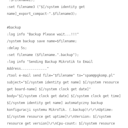
".$filename2);

:set filename3 ("$[/system identity get 
name]_export_compact-".$filename3);

#backup

:log info "Backup Please wait...!!!"

/system backup save name=$filename;

:delay 5s;

:set filename ($filename.".backup");

:log info "Sending Backup Mikrotik to Email 
Address............."

/tool e-mail send file="$filename" to="spam@pgkomp.pl" 
subject="$[/system identity get name] $[/system resource 
get board-name] $[/system clock get date]" 
body="$[/system clock get date] $[/system clock get time] 
$[/system identity get name] automatyczny backup 
konfiguracji systemu MikroTik. (.backup)\r\r\nUptime: 
$[/system resource get uptime]\r\nVersion: $[/system 
resource get version]\r\nCpu-count: $[/system resource 