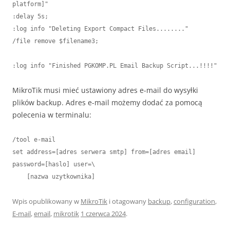
platform]"

:delay 5s;

:log info "Deleting Export Compact Files........"

/file remove $filename3;

:log info "Finished PGKOMP.PL Email Backup Script...!!!!"
MikroTik musi mieć ustawiony adres e-mail do wysyłki
plików backup. Adres e-mail możemy dodać za pomocą
polecenia w terminalu:
/tool e-mail

set address=[adres serwera smtp] from=[adres email] 
password=[haslo] user=\

    [nazwa uzytkownika]
Wpis opublikowany w
MikroTik
i otagowany
backup
,
configuration
,
E-mail
,
email
,
mikrotik
1 czerwca 2024
.