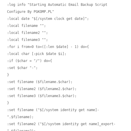
:log info "Starting Automatic Email Backup Script 
Configure By PGKOMP.PL"

:local date "$[/system clock get date]";

:local filename "";

:local filename2 ""; 

:local filename3 "";

:for i from=0 to=([:len $date] - 1) do={

:local char [:pick $date $i];

:if ($char = "/") do={

:set $char "-";

}

:set filename ($filename.$char);

:set filename2 ($filename2.$char);

:set filename3 ($filename3.$char);

}

:set filename ("$[/system identity get name]-
".$filename);

:set filename2 ("$[/system identity get name]_export-