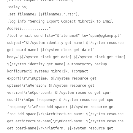
/export compact file=$filename3;

:delay 5s;

:set filename3 ($filename3.".rsc");

:log info "Sending Export Compact Mikrotik to Email 
Address............."

/tool e-mail send file="$filename3" to="spam@pgkomp.pl" 
subject="$[/system identity get name] $[/system resource 
get board-name] $[/system clock get date]" 
body="$[/system clock get date] $[/system clock get time] 
$[/system identity get name] automatyczny backup 
konfiguracji systemu MikroTik. (compact 
export)\r\r\nUptime: $[/system resource get 
uptime]\r\nVersion: $[/system resource get 
version]\r\nCpu-count: $[/system resource get cpu-
count]\r\nCpu-frequency: $[/system resource get cpu-
frequency]\r\nFree-hdd-space: $[/system resource get 
free-hdd-space]\r\nArchitecture-name: $[/system resource 
get architecture-name]\r\nBoard-name: $[/system resource 
get board-name]\r\nPlatform: $[/system resource get 