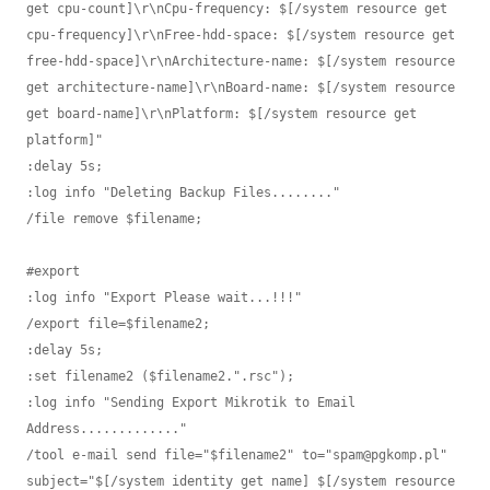
get cpu-count]\r\nCpu-frequency: $[/system resource get 
cpu-frequency]\r\nFree-hdd-space: $[/system resource get 
free-hdd-space]\r\nArchitecture-name: $[/system resource 
get architecture-name]\r\nBoard-name: $[/system resource 
get board-name]\r\nPlatform: $[/system resource get 
platform]"

:delay 5s;

:log info "Deleting Backup Files........"

/file remove $filename;

#export

:log info "Export Please wait...!!!"

/export file=$filename2;

:delay 5s;

:set filename2 ($filename2.".rsc");

:log info "Sending Export Mikrotik to Email 
Address............."

/tool e-mail send file="$filename2" to="spam@pgkomp.pl" 
subject="$[/system identity get name] $[/system resource 