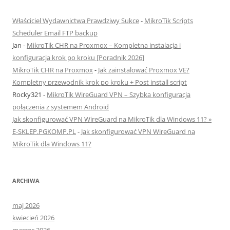
Właściciel Wydawnictwa Prawdziwy Sukce
-
MikroTik Scripts
Scheduler Email FTP backup
Jan
-
MikroTik CHR na Proxmox – Kompletna instalacja i
konfiguracja krok po kroku [Poradnik 2026]
MikroTik CHR na Proxmox
-
Jak zainstalować Proxmox VE?
Kompletny przewodnik krok po kroku + Post install script
Rocky321
-
MikroTik WireGuard VPN – Szybka konfiguracja
połączenia z systemem Android
Jak skonfigurować VPN WireGuard na MikroTik dla Windows 11? »
E-SKLEP.PGKOMP.PL
-
Jak skonfigurować VPN WireGuard na
MikroTik dla Windows 11?
ARCHIWA
maj 2026
kwiecień 2026