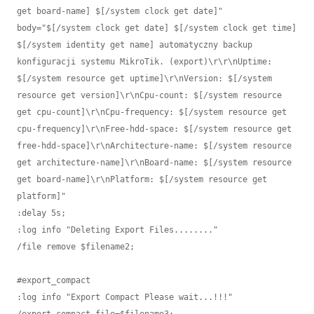
get board-name] $[/system clock get date]" 
body="$[/system clock get date] $[/system clock get time] 
$[/system identity get name] automatyczny backup 
konfiguracji systemu MikroTik. (export)\r\r\nUptime: 
$[/system resource get uptime]\r\nVersion: $[/system 
resource get version]\r\nCpu-count: $[/system resource 
get cpu-count]\r\nCpu-frequency: $[/system resource get 
cpu-frequency]\r\nFree-hdd-space: $[/system resource get 
free-hdd-space]\r\nArchitecture-name: $[/system resource 
get architecture-name]\r\nBoard-name: $[/system resource 
get board-name]\r\nPlatform: $[/system resource get 
platform]"

:delay 5s;

:log info "Deleting Export Files........"

/file remove $filename2;

#export_compact

:log info "Export Compact Please wait...!!!"
