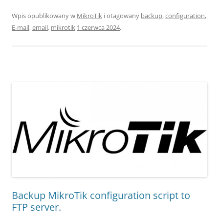
Wpis opublikowany w
MikroTik
i otagowany
backup
,
configuration
,
E-mail
,
email
,
mikrotik
1 czerwca 2024
.
Backup MikroTik configuration script to
FTP server.