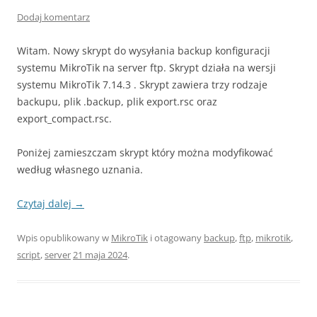
Dodaj komentarz
Witam. Nowy skrypt do wysyłania backup konfiguracji
systemu MikroTik na server ftp. Skrypt działa na wersji
systemu MikroTik 7.14.3 . Skrypt zawiera trzy rodzaje
backupu, plik .backup, plik export.rsc oraz
export_compact.rsc.
Poniżej zamieszczam skrypt który można modyfikować
według własnego uznania.
Czytaj dalej
→
Wpis opublikowany w
MikroTik
i otagowany
backup
,
ftp
,
mikrotik
,
script
,
server
21 maja 2024
.