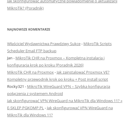
Jak skonfigurować automatyczne powiadomienie o aktualizacji
MikroTik? (Poradnik)
NAJNOWSZE KOMENTARZE
Właściciel Wydawnictwa Prawdziwy Sukce
-
MikroTik Scripts
Scheduler Email FTP backup
Jan
-
MikroTik CHR na Proxmox – Kompletna instalacja i
konfiguracja krok po kroku [Poradnik 2026]
MikroTik CHR na Proxmox
-
Jak zainstalować Proxmox VE?
Kompletny przewodnik krok po kroku + Post install script
Rocky321
-
MikroTik WireGuard VPN – Szybka konfiguracja
połączenia z systemem Android
Jak skonfigurować VPN WireGuard na MikroTik dla Windows 11? »
E-SKLEP.PGKOMP.PL
-
Jak skonfigurować VPN WireGuard na
MikroTik dla Windows 11?