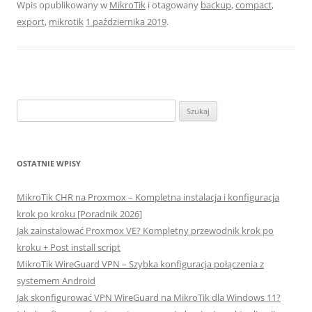
Wpis opublikowany w
MikroTik
i otagowany
backup
,
compact
,
export
,
mikrotik
1 października 2019
.
Szukaj:
OSTATNIE WPISY
MikroTik CHR na Proxmox – Kompletna instalacja i konfiguracja
krok po kroku [Poradnik 2026]
Jak zainstalować Proxmox VE? Kompletny przewodnik krok po
kroku + Post install script
MikroTik WireGuard VPN – Szybka konfiguracja połączenia z
systemem Android
Jak skonfigurować VPN WireGuard na MikroTik dla Windows 11?