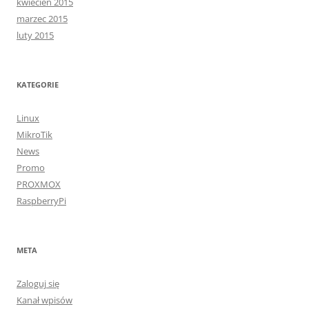
kwiecień 2015
marzec 2015
luty 2015
KATEGORIE
Linux
MikroTik
News
Promo
PROXMOX
RaspberryPi
META
Zaloguj się
Kanał wpisów